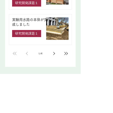
研究開発課題１
実験用水路の本体が完
成しました
研究開発課題１
1
/
4
最新ニュース