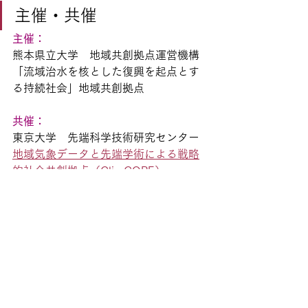
主催・共催
主催：
熊本県立大学　地域共創拠点運営機構
「流域治水を核とした復興を起点とす
る持続社会」地域共創拠点 
共催：
東京大学　先端科学技術研究センター 
地域気象データと先端学術による戦略
的社会共創拠点（ClimCORE）
お問合せ
 熊本県立大学　緑の流域治水
研究室／「流域治水を核とした
復興を起点とする持続社会」地