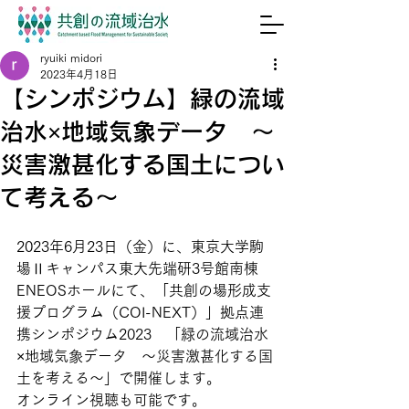
ryuiki midori
2023年4月18日
【シンポジウム】緑の流域
治水×地域気象データ 〜
災害激甚化する国土につい
て考える〜
2023年6月23日（金）に、東京大学駒
場Ⅱキャンパス東大先端研3号館南棟
ENEOSホールにて、「共創の場形成支
援プログラム（COI-NEXT）」拠点連
携シンポジウム2023　「緑の流域治水
×地域気象データ　〜災害激甚化する国
土を考える〜」で開催します。
オンライン視聴も可能です。