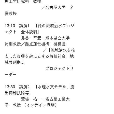
理工学研究科　教授
　　　　　　　　　／名古屋大学　名
誉教授　
13:10
　講演1　「緑の流域治水プロジ
ェクト　全体説明」  
　　　　島谷　幸宏：熊本県立大学　
特別教授／拠点運営機構　機構長
　　　　 　　　　　／「流域治水を核 
とした復興を起点とする持続社会」地
域共創拠点
　　　　　　　　　　プロジェクトリ
ーダー
13:30
　講演2　「水理水文モデル、流
出抑制技術等」 
　　　　萱場　祐一：名古屋工業大
学　教授 （オンライン登壇）